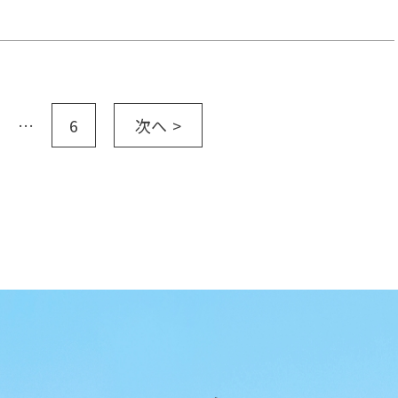
…
6
次へ >