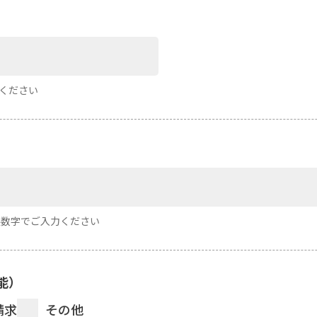
力ください
半角英数字でご入力ください
能）
請求
その他