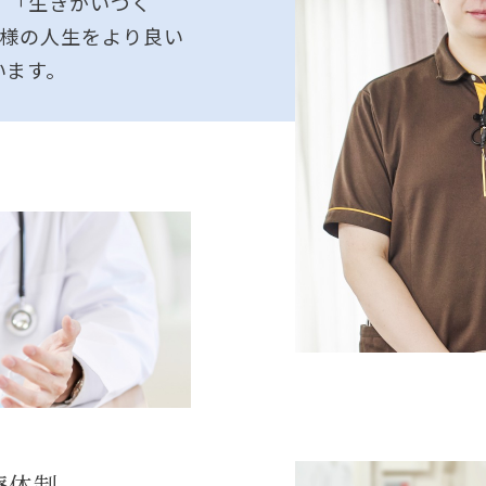
・「生きがいづく
者様の人生をより良い
います。
療体制