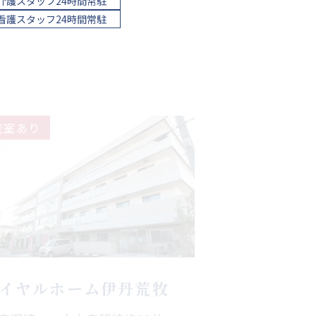
介護スタッフ24時間常駐
看護スタッフ24時間常駐
空室あり
イヤルホーム伊丹荒牧
R宝塚線 中山寺駅徒歩19分
急宝塚線 山本駅車8分