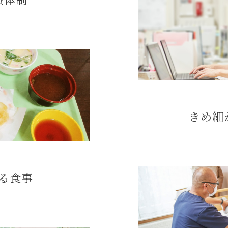
きめ細
る食事