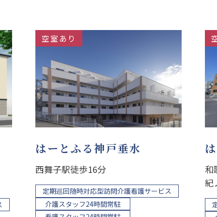
空室あり
はーとふる神戸垂水
は
西舞子駅徒歩16分
和
紀
定期巡回随時対応型訪問介護看護サービス
介護スタッフ24時間常駐
ス
看護スタッフ24時間常駐