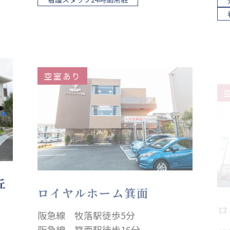
空室あり
丘
ロイヤルホーム箕面
ロ
阪急線 牧落駅徒歩5分
J
阪急線 箕面駅徒歩16分
阪