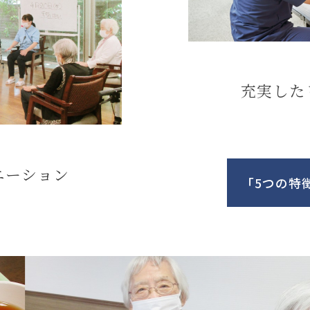
充実した
エーション
「5つの特