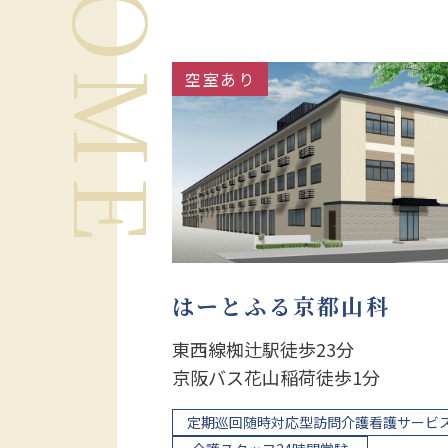
空室あり
はーとふる京都山科
東西線椥辻駅徒歩23分
京阪バス花山稲荷徒歩1分
定期巡回随時対応型訪問介護看護サービ