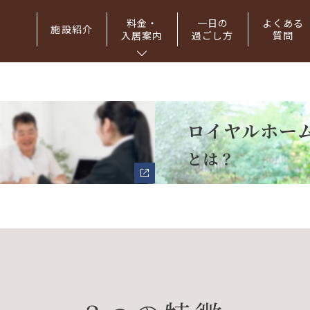
料金・
一日の
よくある
施設紹介
入居案内
過ごし方
質問