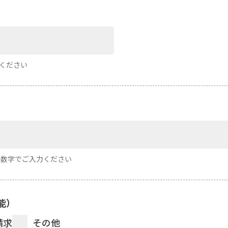
力ください
半角英数字でご入力ください
能）
請求
その他